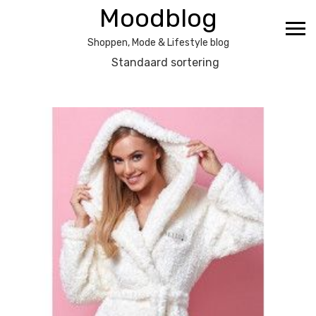
Ga
Moodblog
naar
de
Shoppen, Mode & Lifestyle blog
inhoud