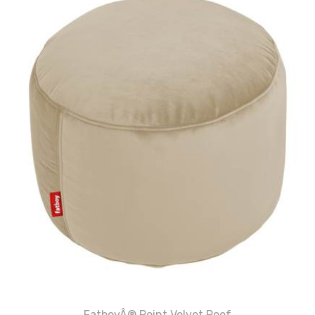
FatboyÂ® Point Velvet Poef