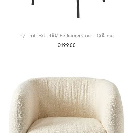
by fonQ BouclÃ© Eetkamerstoel – CrÃ¨me
€
199.00