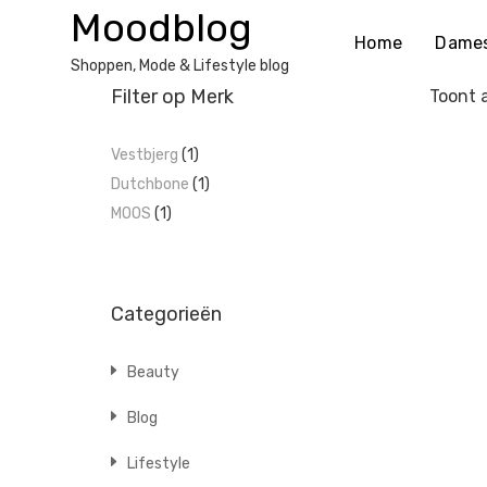
Ga
Moodblog
naar
Home
Dame
de
Shoppen, Mode & Lifestyle blog
inhoud
Filter op Merk
Toont a
Vestbjerg
(1)
Dutchbone
(1)
MOOS
(1)
Categorieën
Beauty
Blog
Lifestyle