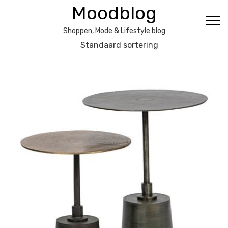
Ga
Moodblog
naar
de
Shoppen, Mode & Lifestyle blog
inhoud