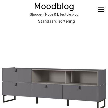
Ga
Moodblog
naar
de
Shoppen, Mode & Lifestyle blog
inhoud