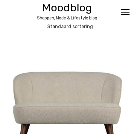
Ga
Moodblog
naar
de
Shoppen, Mode & Lifestyle blog
inhoud