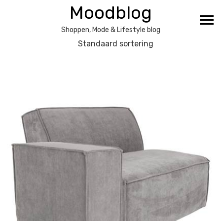
Ga
Moodblog
naar
de
Shoppen, Mode & Lifestyle blog
inhoud