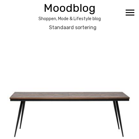
Ga
Moodblog
naar
de
Shoppen, Mode & Lifestyle blog
inhoud