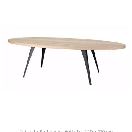
Table du Sud Xavier Eettafel 220 x 110 cm