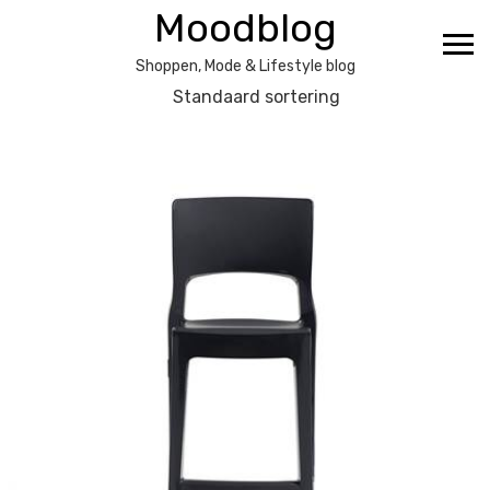
Ga
Moodblog
naar
de
Shoppen, Mode & Lifestyle blog
inhoud