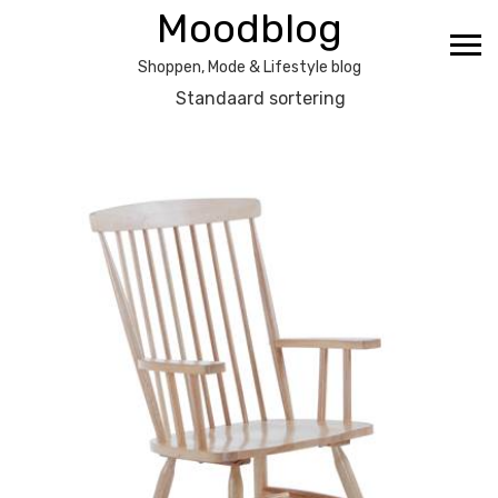
Ga
Moodblog
naar
de
Shoppen, Mode & Lifestyle blog
inhoud