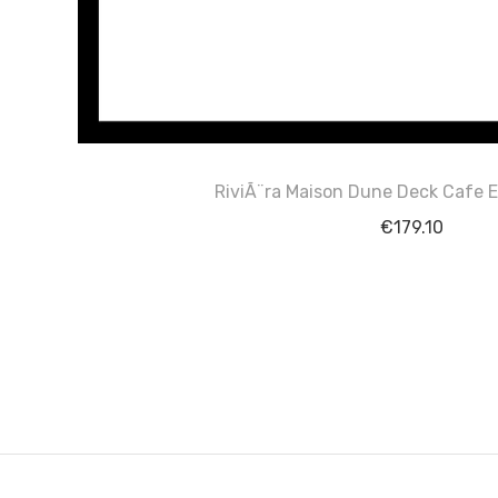
RiviÃ¨ra Maison Dune Deck Cafe 
€
179.10