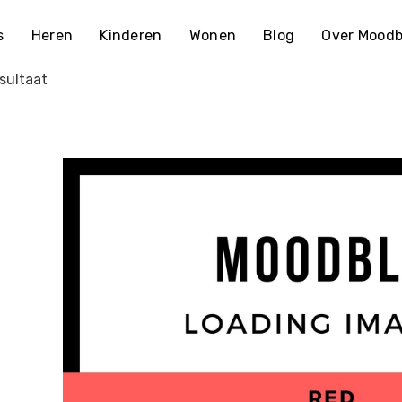
s
Heren
Kinderen
Wonen
Blog
Over Moodb
sultaat