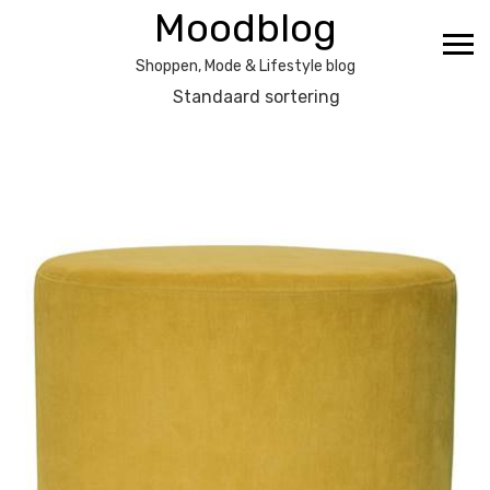
Ga
Moodblog
naar
de
Shoppen, Mode & Lifestyle blog
inhoud