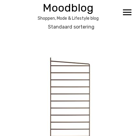
Ga
Moodblog
naar
de
Shoppen, Mode & Lifestyle blog
inhoud