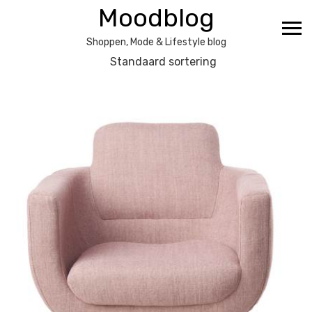
Ga
Moodblog
naar
de
Shoppen, Mode & Lifestyle blog
inhoud