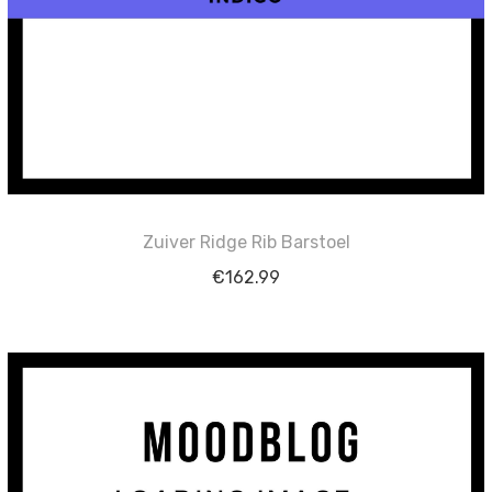
Zuiver Ridge Rib Barstoel
€
162.99