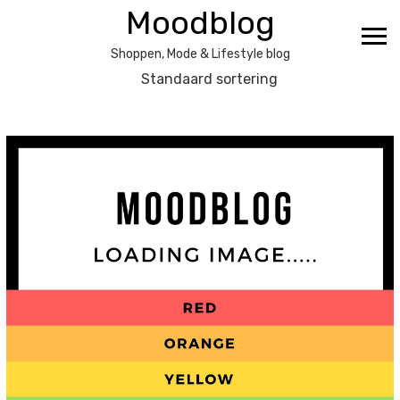
Ga
Moodblog
naar
de
Shoppen, Mode & Lifestyle blog
inhoud