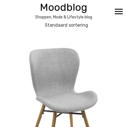
Ga
Moodblog
naar
de
Shoppen, Mode & Lifestyle blog
inhoud