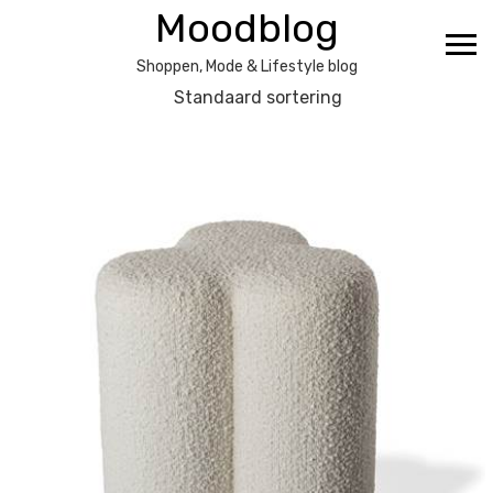
Ga
Moodblog
naar
de
Shoppen, Mode & Lifestyle blog
inhoud