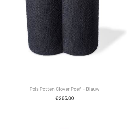
Pols Potten Clover Poef – Blauw
€
285.00