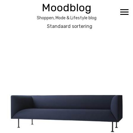
Ga
Moodblog
naar
de
Shoppen, Mode & Lifestyle blog
inhoud