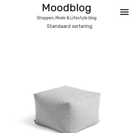
Ga
Moodblog
naar
de
Shoppen, Mode & Lifestyle blog
inhoud