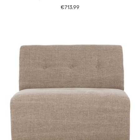
€
713.99