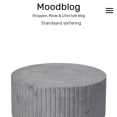
Ga
Moodblog
naar
de
Shoppen, Mode & Lifestyle blog
inhoud