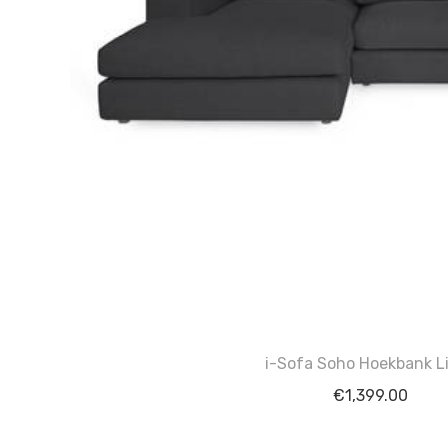
i-Sofa Soho Hoekbank L
€
1,399.00