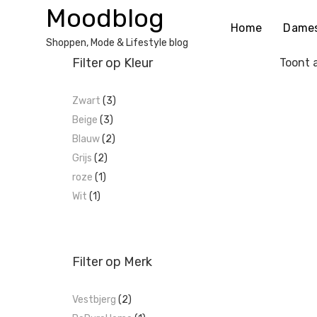
Ga
Moodblog
naar
Home
Dame
de
Shoppen, Mode & Lifestyle blog
inhoud
Filter op Kleur
Toont a
Zwart
(3)
Beige
(3)
Blauw
(2)
Grijs
(2)
roze
(1)
Wit
(1)
Filter op Merk
Vestbjerg
(2)