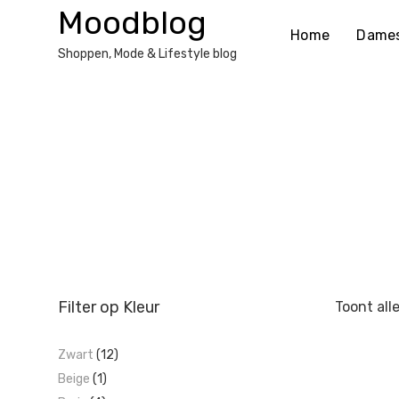
Ga
Moodblog
naar
Home
Dame
de
Shoppen, Mode & Lifestyle blog
inhoud
Filter op Kleur
Toont all
Zwart
(12)
Beige
(1)