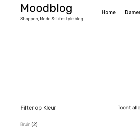
Ga
Moodblog
naar
Home
Dame
de
Shoppen, Mode & Lifestyle blog
inhoud
Filter op Kleur
Toont all
Bruin
(2)