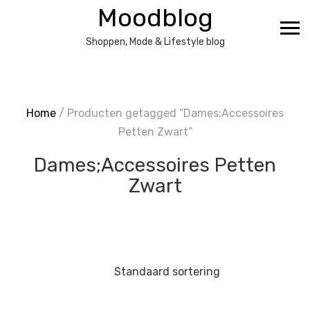
Ga
Moodblog
naar
de
Shoppen, Mode & Lifestyle blog
inhoud
Home
/ Producten getagged “Dames;Accessoires
Petten Zwart”
Dames;Accessoires Petten
Zwart