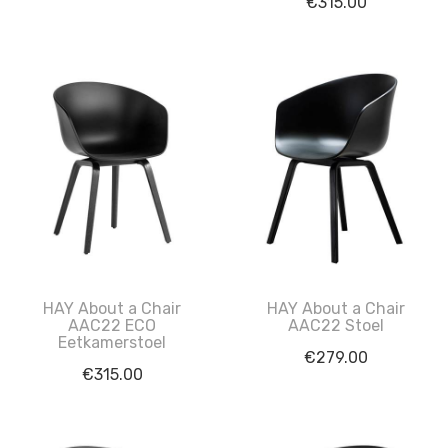
€
315.00
HAY About a Chair
HAY About a Chair
AAC22 ECO
AAC22 Stoel
Eetkamerstoel
€
279.00
€
315.00