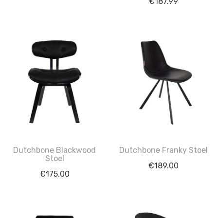
€
187.99
Dutchbone Blackwood
Dutchbone Franky Stoel
Stoel
€
189.00
€
175.00