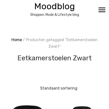
Ga
Moodblog
naar
de
Shoppen, Mode & Lifestyle blog
inhoud
Home
/ Producten getagged “Eetkamerstoelen
Zwart”
Eetkamerstoelen Zwart