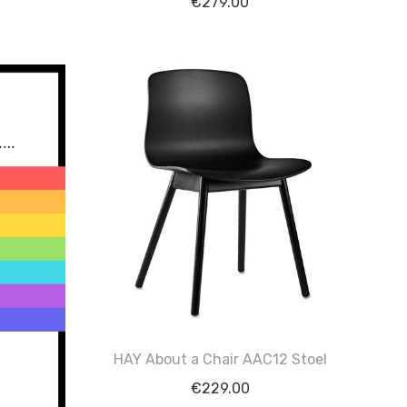
€
279.00
HAY About a Chair AAC12 Stoel
€
229.00