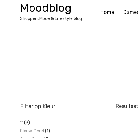
Ga
Moodblog
naar
Home
Dame
de
Shoppen, Mode & Lifestyle blog
inhoud
Filter op Kleur
Resultaat
""
(9)
Blauw, Goud
(1)