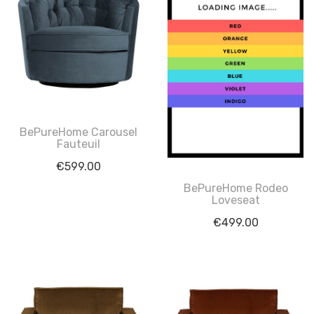
BePureHome Carousel
Fauteuil
€
599.00
BePureHome Rodeo
Loveseat
€
499.00