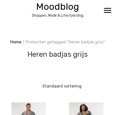
Ga
Moodblog
naar
de
Shoppen, Mode & Lifestyle blog
inhoud
Home
/ Producten getagged “Heren badjas grijs”
Heren badjas grijs