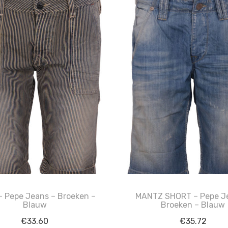
 Pepe Jeans – Broeken –
MANTZ SHORT – Pepe J
Blauw
Broeken – Blauw
€
33.60
€
35.72