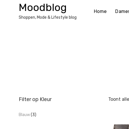
Ga
Moodblog
naar
Home
Dame
de
Shoppen, Mode & Lifestyle blog
inhoud
Filter op Kleur
Toont all
Blauw
(3)