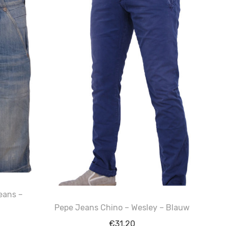
eans –
Pepe Jeans Chino – Wesley – Blauw
€
31.20