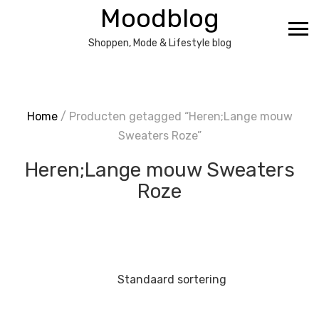
Ga
Moodblog
naar
de
Shoppen, Mode & Lifestyle blog
inhoud
Home
/ Producten getagged “Heren;Lange mouw
Sweaters Roze”
Heren;Lange mouw Sweaters
Roze