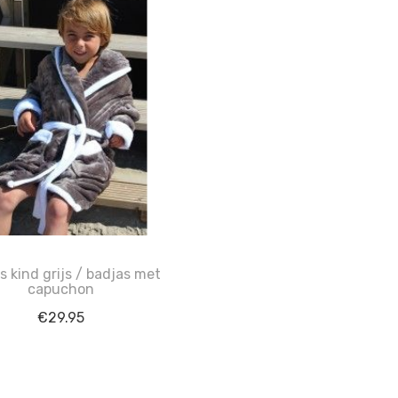
s kind grijs / badjas met
capuchon
€
29.95