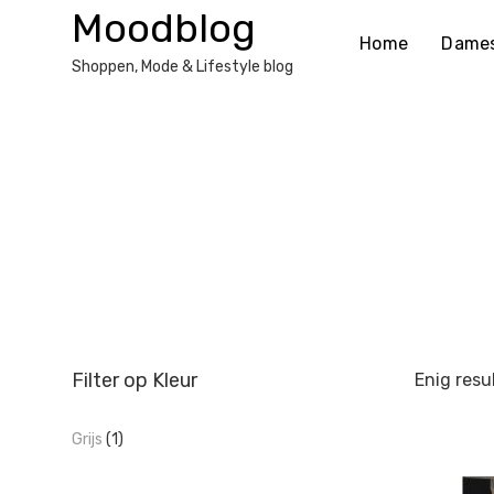
Ga
Moodblog
naar
Home
Dame
de
Shoppen, Mode & Lifestyle blog
inhoud
Filter op Kleur
Enig resu
Grijs
(1)