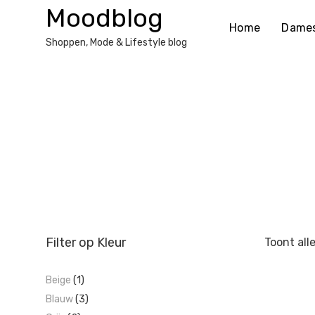
Ga
Moodblog
naar
Home
Dame
de
Shoppen, Mode & Lifestyle blog
inhoud
Filter op Kleur
Toont all
Beige
(1)
Blauw
(3)