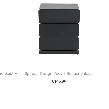
nenkast –
Spinder Design Joey 3 Schoenenkast
€
143.99