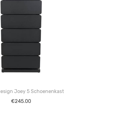
Design Joey 5 Schoenenkast
€
245.00