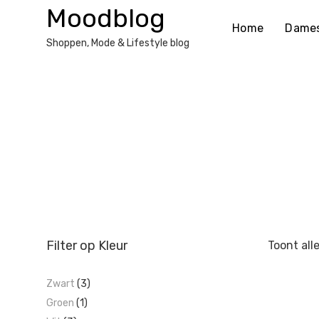
Ga
Moodblog
naar
Home
Dame
de
Shoppen, Mode & Lifestyle blog
inhoud
Filter op Kleur
Toont all
Zwart
(3)
Groen
(1)