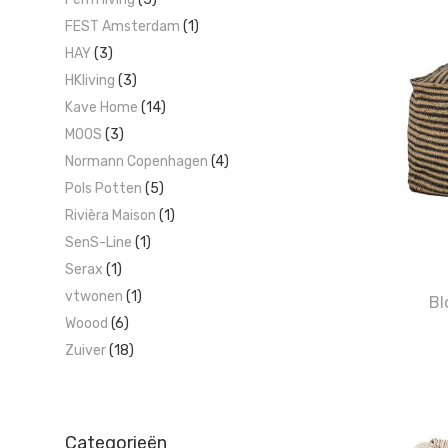
FEST Amsterdam
(1)
HAY
(3)
HKliving
(3)
Kave Home
(14)
MOOS
(3)
Normann Copenhagen
(4)
Pols Potten
(5)
Rivièra Maison
(1)
SenS-Line
(1)
Serax
(1)
vtwonen
(1)
Bl
Woood
(6)
Zuiver
(18)
Categorieën