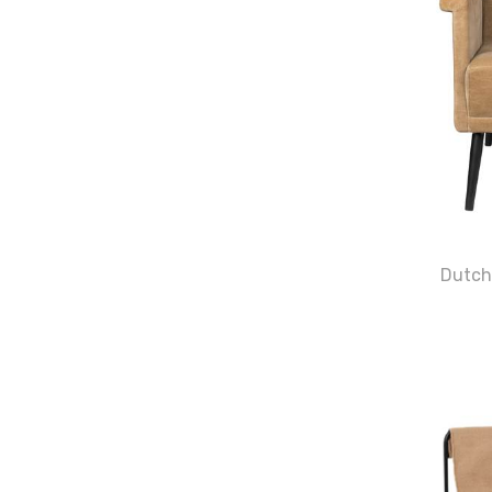
Dutchb