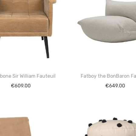
one Sir William Fauteuil
Fatboy the BonBaron Fa
€
609.00
€
649.00