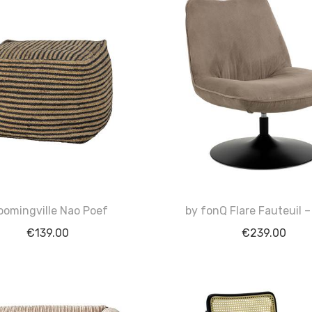
oomingville Nao Poef
by fonQ Flare Fauteuil –
€
139.00
€
239.00