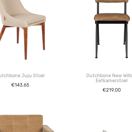
utchbone Juju Stoel
Dutchbone New Wil
Eetkamerstoel
€
143.65
€
219.00