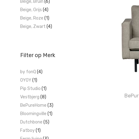
Beige, Bruin
(6)
Beige, Grijs
(4)
Beige, Roze
(1)
Beige, Zwart
(4)
Filter op Merk
by fonQ
(4)
OYOY
(1)
Pip Studio
(1)
BePur
Vestbjerg
(8)
BePureHome
(3)
Bloomingville
(1)
Dutchbone
(5)
Fatboy
(1)
Ferm living
(3)