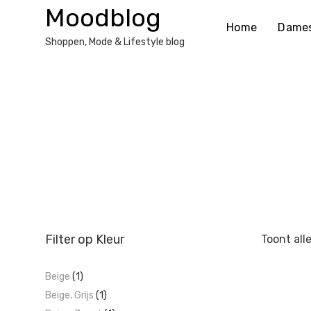
Ga
Moodblog
naar
Home
Dame
de
Shoppen, Mode & Lifestyle blog
inhoud
Filter op Kleur
Toont all
Beige
(1)
Beige, Grijs
(1)