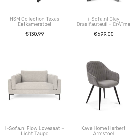
HSM Collection Texas
i-Sofa.nl Clay
Eetkamerstoel
Draaifauteuil – CrÃ¨me
€
130.99
€
699.00
i-Sofa.nl Flow Loveseat –
Kave Home Herbert
Licht Taupe
Armstoel