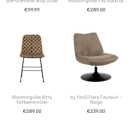
BePureHome Wisp Stoel
Bloomingville Fay Barkruk
€
99.99
€
289.00
Bloomingville Kitty
by fonQ Flare Fauteuil –
Eetkamerstoel
Beige
€
289.00
€
239.00