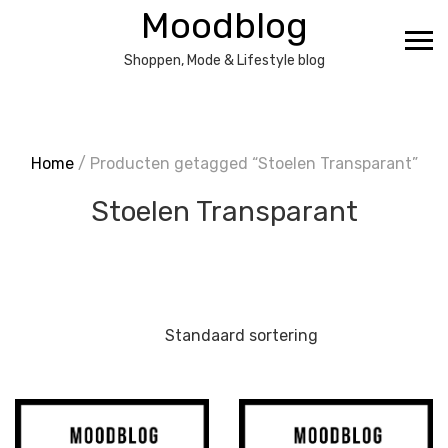
Ga
Moodblog
naar
de
Shoppen, Mode & Lifestyle blog
inhoud
Home
/ Producten getagged “Stoelen Transparant”
Stoelen Transparant