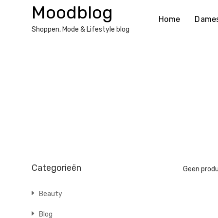
Ga
Moodblog
naar
Home
Dame
de
Shoppen, Mode & Lifestyle blog
inhoud
Categorieën
Geen produ
Beauty
Blog