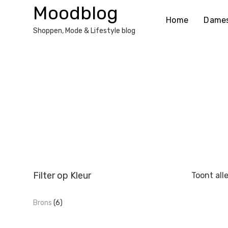
Ga
Moodblog
naar
Home
Dame
de
Shoppen, Mode & Lifestyle blog
inhoud
Filter op Kleur
Toont all
Brons
(6)