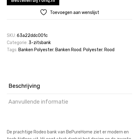
Bestellen bij fonq.nl
Toevoegen aan wenslijst
SKU:
63a22ddc001c
Categorie:
3-zitsbank
Tags:
Banken Polyester
,
Banken Rood
,
Polyester
,
Rood
Beschrijving
Aanvullende informatie
De prachtige Rodeo bank van BePureHome ziet er modern en