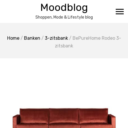
Ga
Moodblog
naar
de
Shoppen, Mode & Lifestyle blog
inhoud
Home
/
Banken
/
3-zitsbank
/ BePureHome Rodeo 3-
zitsbank