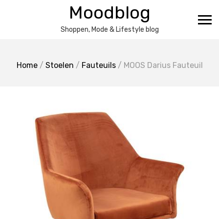
Ga
Moodblog
naar
de
Shoppen, Mode & Lifestyle blog
inhoud
Home
/
Stoelen
/
Fauteuils
/ MOOS Darius Fauteuil