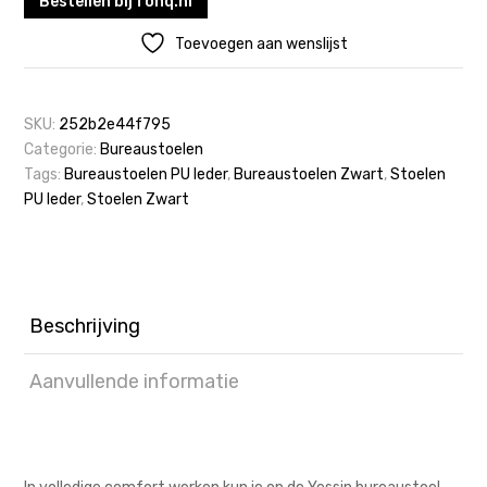
Bestellen bij fonq.nl
Toevoegen aan wenslijst
SKU:
252b2e44f795
Categorie:
Bureaustoelen
Tags:
Bureaustoelen PU leder
,
Bureaustoelen Zwart
,
Stoelen
PU leder
,
Stoelen Zwart
Beschrijving
Aanvullende informatie