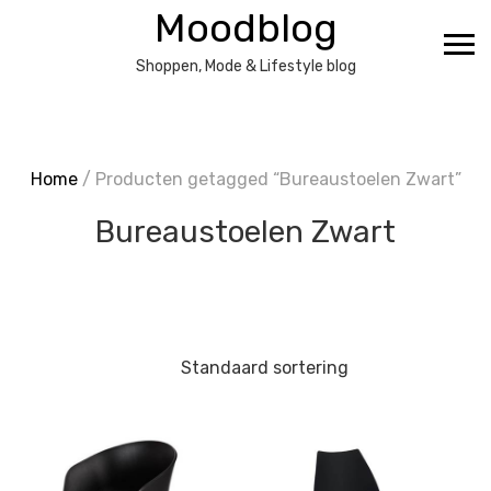
Ga
Moodblog
naar
de
Shoppen, Mode & Lifestyle blog
inhoud
Home
/ Producten getagged “Bureaustoelen Zwart”
Bureaustoelen Zwart