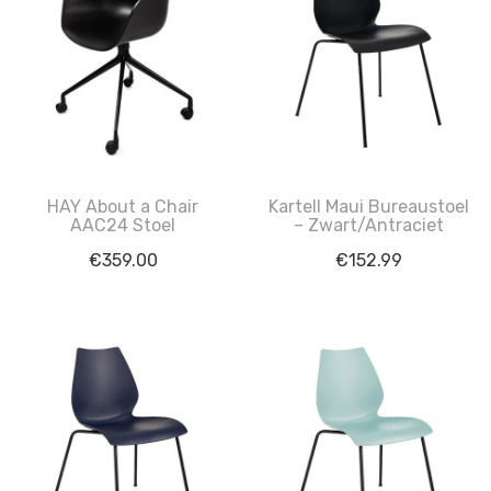
HAY About a Chair
Kartell Maui Bureaustoel
AAC24 Stoel
– Zwart/Antraciet
€
359.00
€
152.99