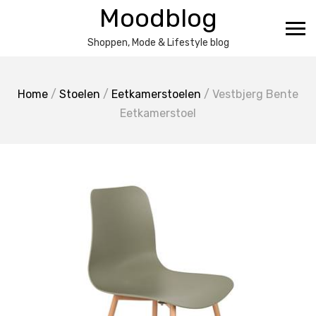
Ga
Moodblog
naar
de
Shoppen, Mode & Lifestyle blog
inhoud
Home
/
Stoelen
/
Eetkamerstoelen
/ Vestbjerg Bente
Eetkamerstoel