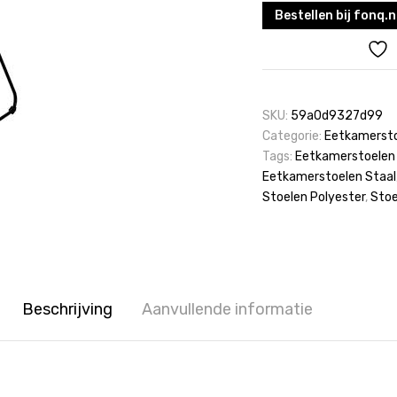
Bestellen bij fonq.n
SKU:
59a0d9327d99
Categorie:
Eetkamerst
Tags:
Eetkamerstoelen 
Eetkamerstoelen Staal
Stoelen Polyester
,
Stoe
Beschrijving
Aanvullende informatie