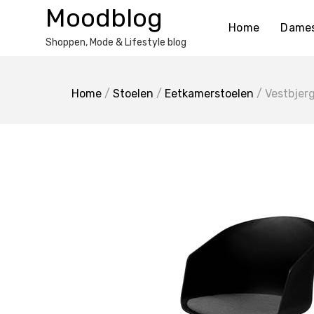
Ga
Moodblog
naar
Home
Dame
de
Shoppen, Mode & Lifestyle blog
inhoud
Home
/
Stoelen
/
Eetkamerstoelen
/ Vestbjer