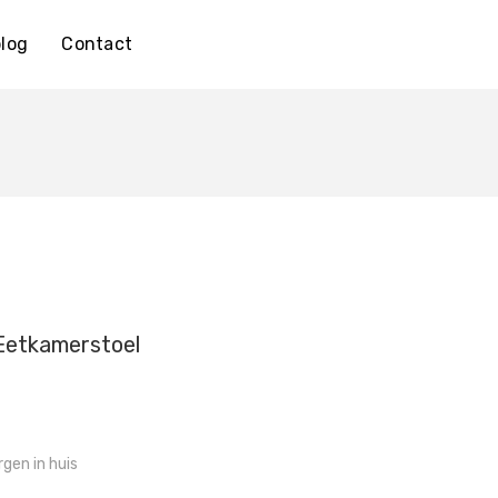
log
Contact
Eetkamerstoel
gen in huis