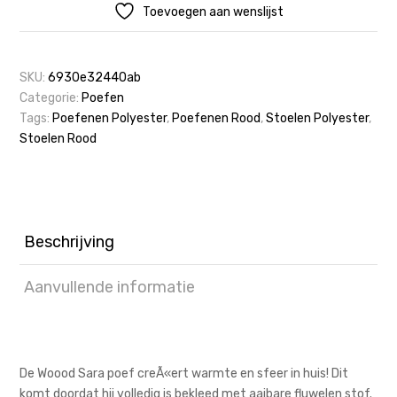
Toevoegen aan wenslijst
SKU:
6930e32440ab
Categorie:
Poefen
Tags:
Poefenen Polyester
,
Poefenen Rood
,
Stoelen Polyester
,
Stoelen Rood
Beschrijving
Aanvullende informatie
De Woood Sara poef creÃ«ert warmte en sfeer in huis! Dit
komt doordat hij volledig is bekleed met aaibare fluwelen stof.