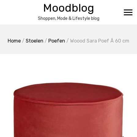
Ga
Moodblog
naar
de
Shoppen, Mode & Lifestyle blog
inhoud
Home
/
Stoelen
/
Poefen
/ Woood Sara Poef Ã 60 cm