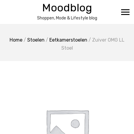
Ga
Moodblog
naar
de
Shoppen, Mode & Lifestyle blog
inhoud
Home
/
Stoelen
/
Eetkamerstoelen
/ Zuiver OMG LL
Stoel