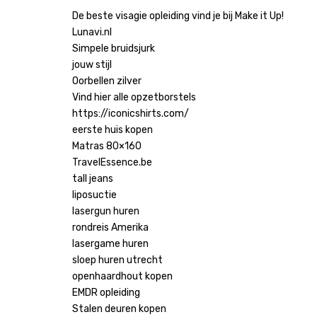
De beste visagie opleiding vind je bij Make it Up!
Lunavi.nl
Simpele bruidsjurk
jouw stijl
Oorbellen zilver
Vind hier alle opzetborstels
https://iconicshirts.com/
eerste huis kopen
Matras 80×160
TravelEssence.be
tall jeans
liposuctie
lasergun huren
rondreis Amerika
lasergame huren
sloep huren utrecht
openhaardhout kopen
EMDR opleiding
Stalen deuren kopen