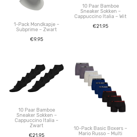
10 Paar Bamboe
Sneaker Sokken –
Cappuccino Italia – Wit
1-Pack Mondkapje –
€
21.95
Subprime – Zwart
€
9.95
10 Paar Bamboe
Sneaker Sokken –
Cappuccino Italia –
Zwart
10-Pack Basic Boxers –
Mario Russo – Multi
€
21.95