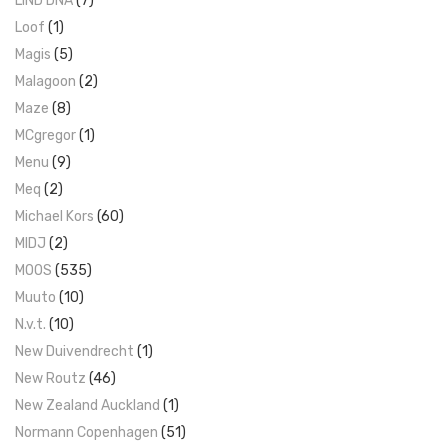
LIND DNA
(7)
Loof
(1)
Magis
(5)
Malagoon
(2)
Maze
(8)
MCgregor
(1)
Menu
(9)
Meq
(2)
Michael Kors
(60)
MIDJ
(2)
MOOS
(535)
Muuto
(10)
N.v.t.
(10)
New Duivendrecht
(1)
New Routz
(46)
New Zealand Auckland
(1)
Normann Copenhagen
(51)