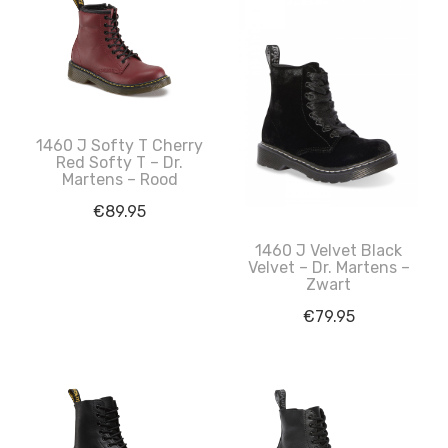
1460 J Softy T Cherry
Red Softy T – Dr.
Martens – Rood
€
89.95
1460 J Velvet Black
Velvet – Dr. Martens –
Zwart
€
79.95