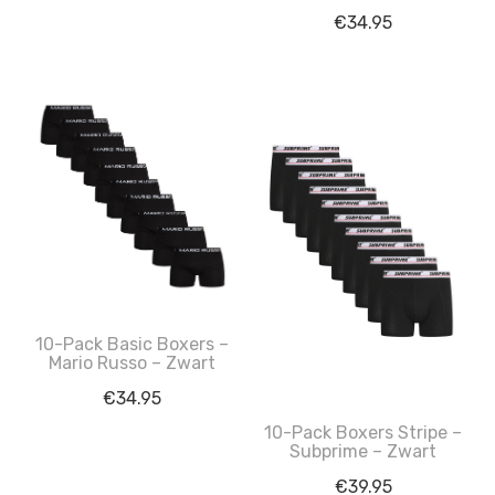
€
34.95
10-Pack Basic Boxers –
Mario Russo – Zwart
€
34.95
10-Pack Boxers Stripe –
Subprime – Zwart
€
39.95