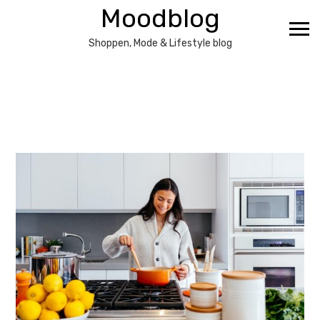
Ga
Moodblog
naar
de
Shoppen, Mode & Lifestyle blog
inhoud