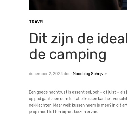
TRAVEL
Dit zijn de ide
de camping
december 2, 2024
door
Moodblog Schrijver
Een goede nachtrust is essentieel, ook – of juist – al
op pad gaat, een comfortabel kussen kan het verschi
nekklachten. Maar welk kussen neem je mee? In dit art
je op moet letten bij het kiezen ervan.